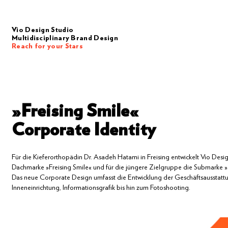
Vio Design Studio
Multidisciplinary Brand Design
Reach for your Stars
»Freising Smile«
Corporate Identity
Für
die
Kieferorthopädin
Dr.
Asadeh
Hatami
in
Freising
entwickelt
Vio
Desi
Dachmarke
»Freising
Smile«
und
für
die
jüngere
Zielgruppe
die
Submarke
»
Das
neue
Corporate
Design
umfasst
die
Entwicklung
der
Geschäftsausstatt
Inneneinrichtung,
Informationsgrafik
bis
hin
zum
Fotoshooting.