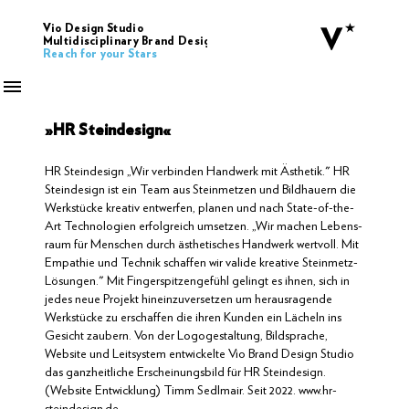
Vio Design Studio
Multidisciplinary Brand Design
Reach for your Stars
»HR Steindesign«
HR
Steindesign
„Wir
verbinden
Handwerk
mit
Ästhetik."
HR
Steindesign
ist
ein
Team
aus
Steinmetzen
und
Bildhauern
die
Werkstücke
kreativ
entwerfen,
planen
und
nach
State-of-the-
Art
Technologien
erfolgreich
umsetzen.
„Wir
machen
Lebens­
raum
für
Menschen
durch
ästhe­tisches
Hand­werk
wert­voll.
Mit
Empathie
und
Technik
schaffen
wir
valide
kreative
Stein­metz-
Lösun­gen."
Mit
Fingerspitzengefühl
gelingt
es
ihnen,
sich
in
jedes
neue
Projekt
hineinzuversetzen
um
herausragende
Werkstücke zu erschaffen die ihren Kunden ein Lächeln ins
Gesicht zaubern.
Von der Logogestaltung, Bildsprache,
Website und Leitsystem entwickelte Vio Brand Design Studio
das ganzheitliche Erscheinungsbild für HR Steindesign.
(Website Entwicklung) Timm Sedlmair. Seit 2022. www.hr-