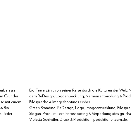
urbelassen
Bio Tee erzählt von seiner Reise durch die Kulturen der Welt. 
em
Gründer
dem ReDesign, Logoentwicklung, Namensentwicklung & Produ
ise
mit
einem
Bildsprache & Imageshootings einher.
46
Bio
Green Branding, ReDesign, Logo, Imageentwicklung, Bildspr
e.
Jeder
Slogan, Produkt-Text, Fotoshooting & Verpackungsdesign. Bra
Violetta Schindler. Druck & Produktion: poduktions-team.de.