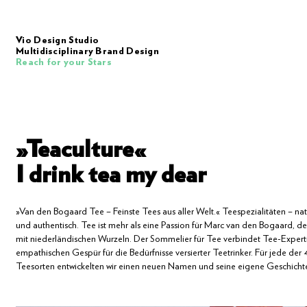
Vio Design Studio
Multidisciplinary Brand Design
Reach for your Stars
»Teaculture«
I drink tea my dear
»Van
den
Bogaard
Tee
–
Feinste
Tees
aus
aller
Welt.«
Teespezialitäten
–
nat
und
authentisch.
Tee
ist
mehr
als
eine
Passion
für
Marc
van
den
Bogaard,
d
mit
niederländischen
Wurzeln.
Der
Sommelier
für
Tee
verbindet
Tee-Expert
empathischen
Gespür
für
die
Bedürfnisse
versierter
Teetrinker.
Für
jede
der
Teesorten
entwickelten
wir
einen
neuen
Namen
und
seine
eigene
Geschicht