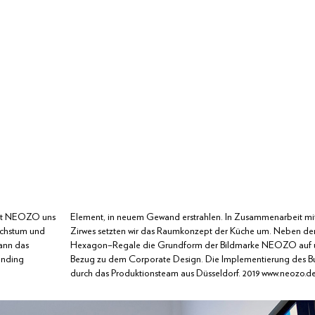
t
NEOZO
uns
Element, in neuem Gewand erstrahlen. In Zusammenarbeit mit
chstum
und
Zirwes setzten wir das Raumkonzept der Küche um. Neben den
ann
das
Hexagon–Regale die Grundform der Bildmarke NEOZO auf un
anding
Bezug zu dem Corporate Design. Die Implementierung des Bu
durch das Produktionsteam aus Düsseldorf. 2019 www.neozo.d