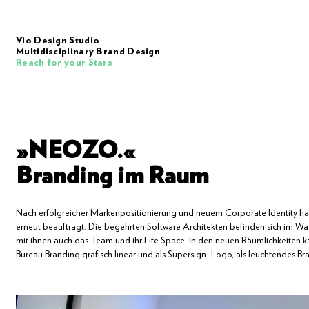
Vio Design Studio
Multidisciplinary Brand Design
Reach for your Stars
»NEOZO.«
Branding im Raum
Nach
erfolgreicher
Markenpositionierung
und
neuem
Corporate
Identity
ha
erneut
beauftragt.
Die
begehrten
Software
Architekten
befinden
sich
im
Wa
mit
ihnen
auch
das
Team
und
ihr
Life
Space.
In
den
neuen
Räumlichkeiten
k
Bureau
Branding
grafisch
linear
und
als
Supersign–Logo,
als
leuchtendes
Br